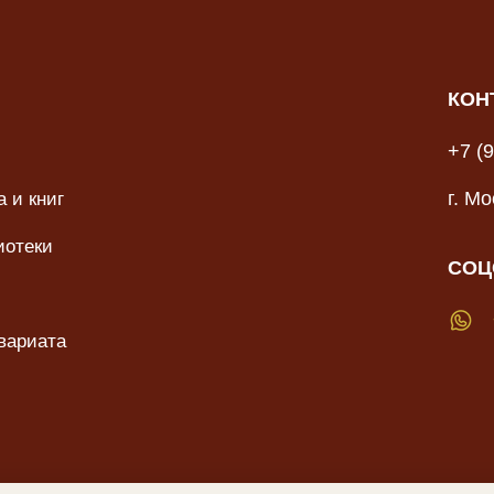
КОН
+7 (
 и книг
г. М
иотеки
СОЦ
вариата