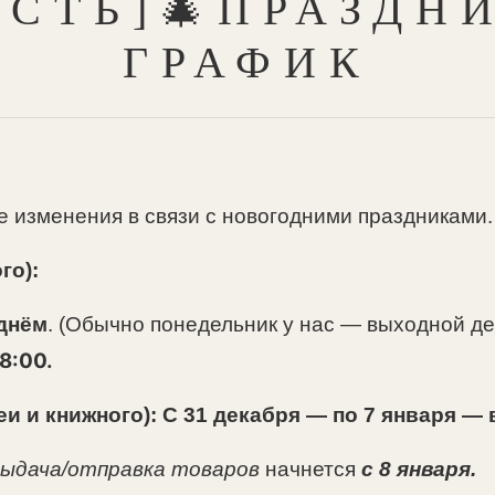
ОСТЬ]🎄ПРАЗДН
ГРАФИК
е изменения в связи с новогодними праздниками.
го):
 днём
. (Обычно понедельник у нас — выходной де
8:00.
и и книжного):
С 31 декабря — по 7 января —
выдача/отправка товаров
начнется
с 8 января.