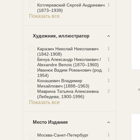
Котляревский Сергей Андреевич
1
(1873–1939)
Показать все
Художник, иллюстратор
Каразин Николай Николаевич
1
(1842-1908)
Бенуа Александр Николаевич /
1
Alexandre Benois (1870–1960)
Иванюк Вадим Романович (род.
1
1954)
Конашевич Владимир
1
Михайлович (1888–1963)
Маврина Татьяна Алексеевна
2
(Лебедева; 1900-1996)
А
Показать все
Место Издания
Москва-Санкт-Петербург
1