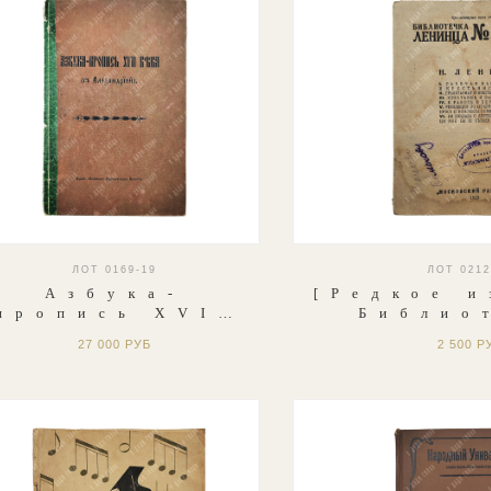
ЛОТ 0169-19
ЛОТ 0212
Азбука-
[Редкое и
пропись XVII
Библио
века (с
Ленинц
27 000 РУБ
2 500 Р
лександрией),
Ленин. Вы
1910. Репринт
23. Рабоч
с рукописи
и кресть
1667 года.
192