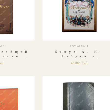
-20
ЛОТ 0238-11
сеобщей
Бенуа А. Н.
Часть I.
Азбука в
 мир и
картинах
РУБ
40 000 РУБ
 века.
Александра
тельство
Бенуа. 2005
, 1908