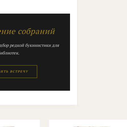
ение собраний
дбор редкой букинистики для
иблиотек.
ИТЬ ВСТРЕЧУ