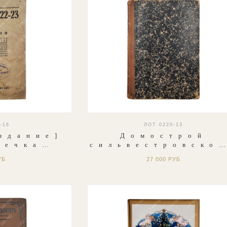
-16
ЛОТ 0220-13
здание]
Домострой
течка
сильвестровско
а. Н.
извода. СПБ.
УБ
27 000 РУБ
пуск 22-
Изд. И.
ий класс
Глазунова. 189
янство,
5.