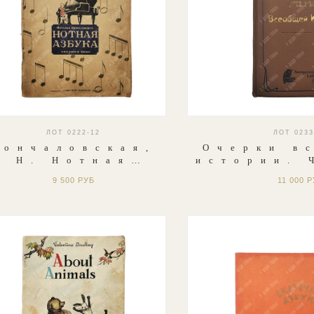
ЛОТ 0222-12
ЛОТ 0233
Кончаловская,
Очерки в
Н. Нотная
истории. 
азбука, 1947.
Древний
9 500 РУБ
11 000 
Средние
Книгоизда
«Польза»