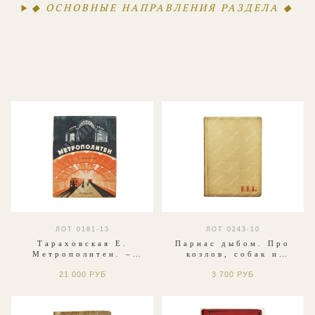
◆ ОСНОВНЫЕ НАПРАВЛЕНИЯ РАЗДЕЛА ◆
ЛОТ 0181-13
ЛОТ 0243-10
Тараховская Е.
Парнас дыбом. Про
Метрополитен. –
козлов, собак и
Москва: Издательство
Веверлеев. [Пародии].
21 000 РУБ
3 700 РУБ
детской литературы,
1926
1936.