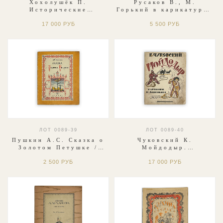
Хохолушёк П.
Русаков В., М.
Исторические
Горький в карикатурах
рассказы из южно-
и анекдотах. С 48
17 000 РУБ
5 500 РУБ
славянского быта.
иллюстр. СПб., Т-во
СПб., А. С. Суворин,
М.О. Вольф, 1903 г.
1901 г.
ЛОТ 0089-39
ЛОТ 0089-40
Пушкин А.С. Сказка о
Чуковский К.
Золотом Петушке /
Мойдодыр.
рис. В. Конашевича.
Кинематограф для
2 500 РУБ
17 000 РУБ
М.; Л.: Детгиз, 1950
детей / картинки Ю.
г.
Анненкова. 9-е изд.
Л.; М.: Радуга, 1927