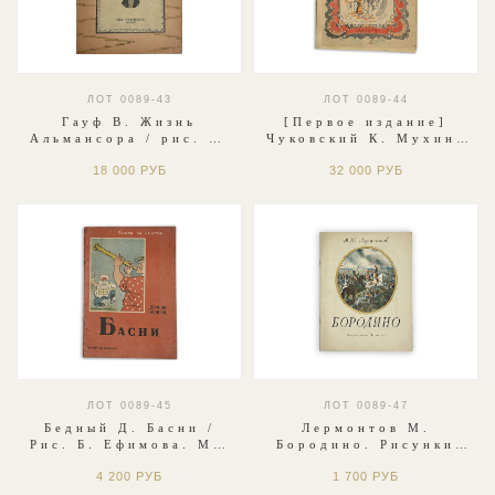
ЛОТ 0089-43
ЛОТ 0089-44
Гауф В. Жизнь
[Первое издание]
Альмансора / рис. Д.
Чуковский К. Мухина
Митрохина. — М.: И.
свадьба / рис. Вл.
18 000 РУБ
32 000 РУБ
Н. Кнебель, 1912
Конашевича. — Л.; М.:
Радуга, 1924
ЛОТ 0089-45
ЛОТ 0089-47
Бедный Д. Басни /
Лермонтов М.
Рис. Б. Ефимова. М.;
Бородино. Рисунки
Л.: Детиздат, 1936г.
Олега Зотова. М.
4 200 РУБ
1 700 РУБ
Малыш. 1979 г.