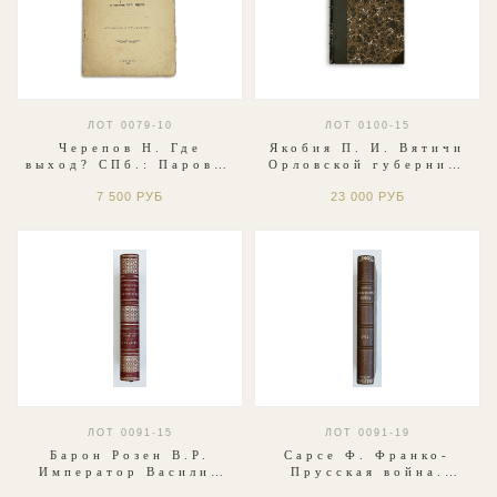
ЛОТ 0079-10
ЛОТ 0100-15
Черепов Н. Где
Якобия П. И. Вятичи
выход? СПб.: Паровая
Орловской губернии.
Типо-Литография М.
— СПб.: Типо-
7 500 РУБ
23 000 РУБ
Розеноер, 1899
Литография Герольд,
1907
ЛОТ 0091-15
ЛОТ 0091-19
Барон Розен В.Р.
Сарсе Ф. Франко-
Император Василий
Прусская война.
Болгаробойца. Изв-ия
Осада Парижа.