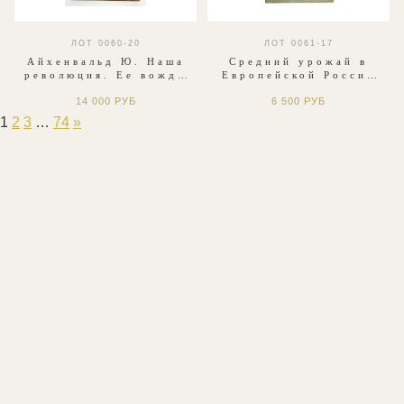
ЛОТ 0060-20
ЛОТ 0061-17
Айхенвальд Ю. Наша
Средний урожай в
революция. Ее вожди
Европейской России
и ведомые. М.:
за пятилетие 1883-
14 000 РУБ
6 500 РУБ
Революция и культура,
1887 г г. СПб.МВД,
1918 г.
1888 г.
1
2
3
…
74
»