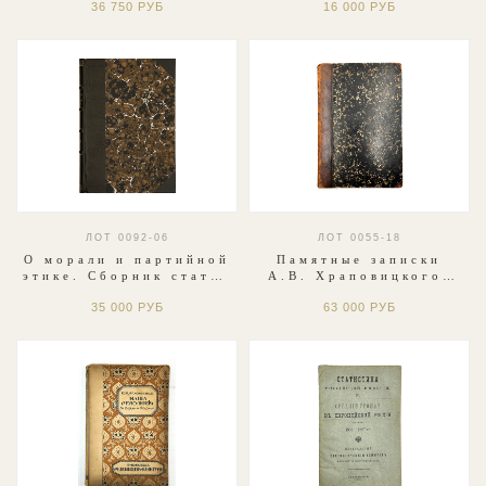
36 750 РУБ
16 000 РУБ
из летописи Яхъи
Ярославль, Тип. К. Ф.
Антиохийского.СПб,
Некрасова, 1912 г.
ИАН,1883
ЛОТ 0092-06
ЛОТ 0055-18
О морали и партийной
Памятные записки
этике. Сборник статей
А.В. Храповицкого,
и речей. Харьков.
статс-секретаря
35 000 РУБ
63 000 РУБ
Тип. изд. "Червоний
императрицы
шлях" 1925.
Екатерины Второй.М.
1862 г.