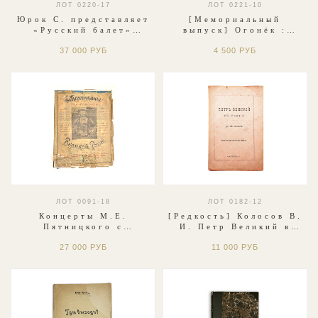
ЛОТ 0220-17
ЛОТ 0221-10
Юрок С. представляет
[Мемориальный
«Русский балет»
выпуск] Огонёк :
полковника В. де
журнал. № 11, (1344)
37 000 РУБ
4 500 РУБ
Базиля(Монте-Карло)
за 15 марта 1953 г.
[1936].
ЛОТ 0091-18
ЛОТ 0182-12
Концерты М.Е.
[Редкость] Колосов В.
Пятницкого с
И. Петр Великий в
крестьянами. М.
Твери. — Тверь: Типо-
27 000 РУБ
11 000 РУБ
Издание Роберт Кенц,
литография Н. М.
Типо-Литография Ж.
Родионова, 1903
Шейбель, 1914