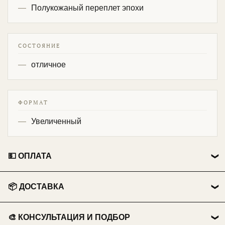
Полукожаный переплет эпохи
СОСТОЯНИЕ
отличное
ФОРМАТ
Увеличенный
💵 ОПЛАТА
👤 Физические лица:
📦 ДОСТАВКА
💳 Перевод на карту Сбербанка.
🏃 Самовывоз
📱 Оплата по QR-коду .
🎨 КОНСУЛЬТАЦИЯ И ПОДБОР
Бесплатно из нашего пункта выдачи.