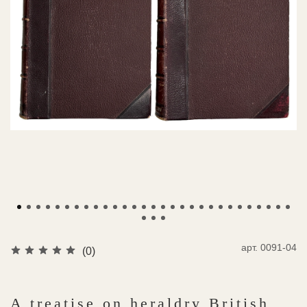
арт.
0091-04
(0)
A treatise on heraldry British