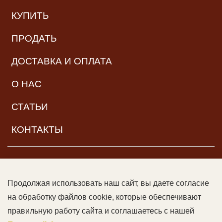
КУПИТЬ
ПРОДАТЬ
ДОСТАВКА И ОПЛАТА
О НАС
СТАТЬИ
КОНТАКТЫ
НАВИГАЦИЯ
Продолжая использовать наш сайт, вы даете согласие
© ООО «Читальный зал дяди Гиляя», 2017–2026. Все права
на обработку файлов cookie, которые обеспечивают
защищены |
Возрастная категория:
16+
Данный сайт может
правильную работу сайта и соглашаетесь с нашей
содержать контент, не предназначенный для лиц младше 16