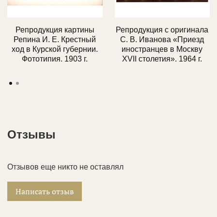
выставления счета или уточнения деталей.
атрибуцией при покупке.
📞 Менеджер свяжется с вами, чтобы обсудить
📩 Чек
об оплате
придет на Ваш e-mail.
💼 Услуги для всех:
консультируем как частных
Репродукция картины
Репродукция с оригинала
детали доставки.
коллекционеров, так и юридические лица.
Репина И. Е. Крестный
С. В. Иванова «Приезд
ход в Курской губернии.
иностранцев в Москву
Фототипия. 1903 г.
XVII столетия». 1964 г.
Отзывы
Отзывов еще никто не оставлял
Написать отзыв