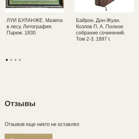
📞 Менеджер свяжется с вами, чтобы обсудить
📩 Чек
об оплате
придет на Ваш e-mail.
💼 Услуги для всех:
консультируем как частных
детали доставки.
коллекционеров, так и юридические лица.
ЛУИ БУЛАНЖЕ. Мазепа
Байрон. Дон-Жуан.
в лесу. Литография.
Козлов П. А. Полное
Париж. 1830
собрание сочинений.
Том 2-3. 1897 г.
Отзывы
Отзывов еще никто не оставлял