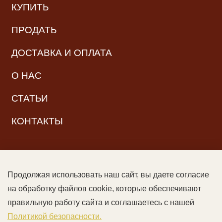
КУПИТЬ
ПРОДАТЬ
ДОСТАВКА И ОПЛАТА
О НАС
СТАТЬИ
КОНТАКТЫ
НАВИГАЦИЯ
Продолжая использовать наш сайт, вы даете согласие
© ООО «Читальный зал дяди Гиляя», 2017–2026. Все права
на обработку файлов cookie, которые обеспечивают
защищены |
Возрастная категория:
16+
Данный сайт может
правильную работу сайта и соглашаетесь с нашей
содержать контент, не предназначенный для лиц младше 16
Политикой безопасности.