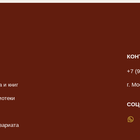
КОН
+7 (
 и книг
г. М
иотеки
СОЦ
вариата