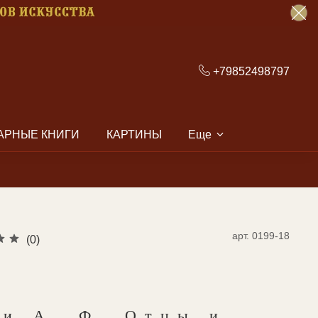
+79852498797
АРНЫЕ КНИГИ
КАРТИНЫ
Еще
арт.
0199-18
(0)
ни А. Ф. Отцы и