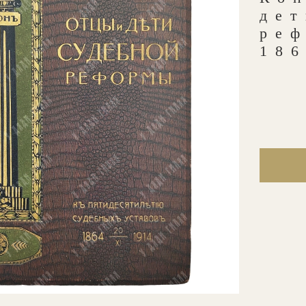
дет
ре
186