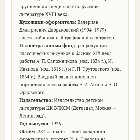
крупнейший специалист по русской
литературе XVIII века.
Художник-оформитель:
Валериан
Дмитриевич Двораковский
(1904–1979) —
советский книжный график и иллюстратор.
Иллюстративный фонд:
репродукции
классических рисунков к басням XIX века
работы А. П. Сапожникова (изд. 1834 г.), И.
Иванова (изд. 1815 г.) и Г. П. Трутовского (изд.
1864 г.). Вводный раздел дополнен
портретами автора работы А. А. Агина и А. О.
Орловского.
Издательство:
Издательство детской
литературы ЦК ВЛКСМ (Детиздат, Москва —
Ленинград).
Год выпуска:
1936 г.
Объем:
287 с. текста; 1 лист вкладного
фронтисписа (портрет И. А. Крылова на