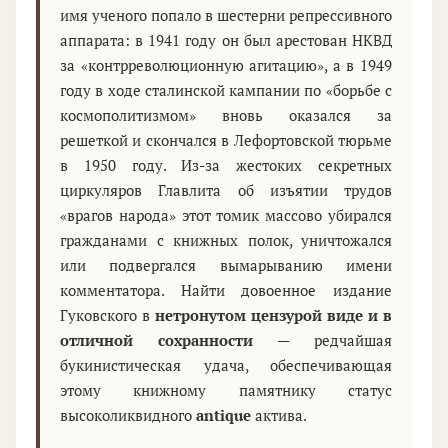
имя ученого попало в шестерни репрессивного
аппарата: в 1941 году он был арестован НКВД
за «контрреволюционную агитацию», а в 1949
году в ходе сталинской кампании по «борьбе с
космополитизмом» вновь оказался за
решеткой и скончался в Лефортовской тюрьме
в 1950 году. Из-за жестоких секретных
циркуляров Главлита об изъятии трудов
«врагов народа» этот томик массово убирался
гражданами с книжных полок, уничтожался
или подвергался вымарыванию имени
комментатора. Найти довоенное издание
Гуковского в
нетронутом цензурой виде и в
отличной сохранности
— редчайшая
букинистическая удача, обеспечивающая
этому книжному памятнику статус
высоколиквидного
antique
актива.