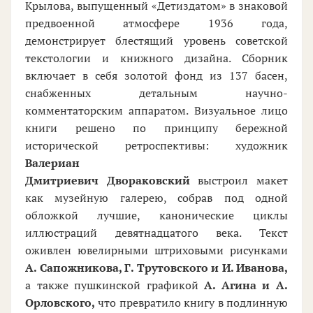
Крылова, выпущенный «Детиздатом» в знаковой
предвоенной атмосфере 1936 года,
демонстрирует блестящий уровень советской
текстологии и книжного дизайна. Сборник
включает в себя золотой фонд из 137 басен,
снабженных детальным научно-
комментаторским аппаратом. Визуальное лицо
книги решено по принципу бережной
исторической ретроспективы: художник
Валериан
Дмитриевич Двораковский
выстроил макет
как музейную галерею, собрав под одной
обложкой лучшие, канонические циклы
иллюстраций девятнадцатого века. Текст
оживлен ювелирными штриховыми рисунками
А. Сапожникова, Г. Трутовского и И. Иванова,
а также пушкинской графикой
А. Агина и А.
Орловского,
что превратило книгу в подлинную