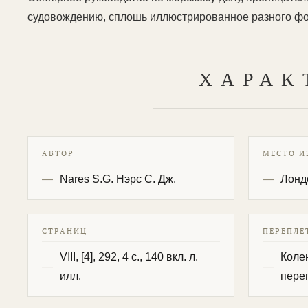
судовождению, сплошь иллюстрированное разного фо
ХАРАК
АВТОР
МЕСТО И
Nares S.G. Нэрс С. Дж.
Лонд
СТРАНИЦ
ПЕРЕПЛЕ
VIII, [4], 292, 4 с., 140 вкл. л.
Коле
илл.
пере