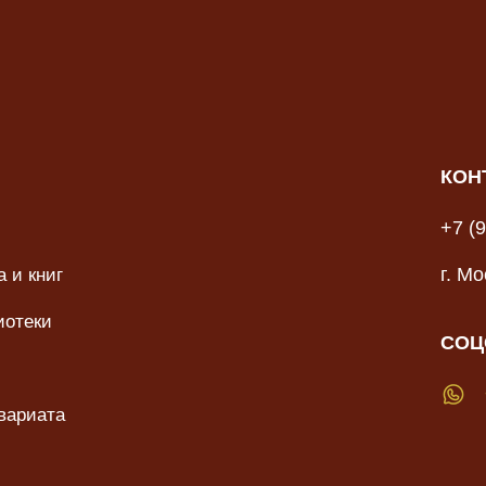
КОН
+7 (
 и книг
г. М
иотеки
СОЦ
вариата