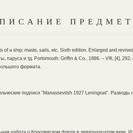
ПИСАНИЕ ПРЕДМЕ
 of a ship; masts, sails, etc. Sixth edition. Enlarged and revi
уса и тд. Portsmouth: Griffin & Co., 1886. – VIII, [4], 292,
Большого формата.
льческие подписи "Manassevitsh 1927 Leningrad". Разводы 
ьная работа о Королевском флоте в девятнадцатом веке. 