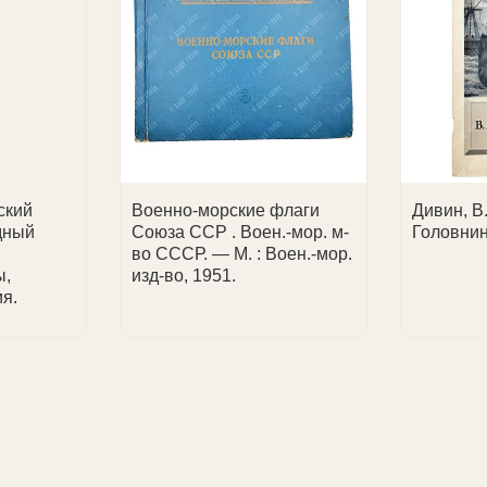
ласованию.
 доставки.
ский
Военно-морские флаги
Дивин, В.
дный
Союза ССР . Воен.-мор. м-
Головнин
во СССР. — М. : Воен.-мор.
ы,
изд-во, 1951.
я.