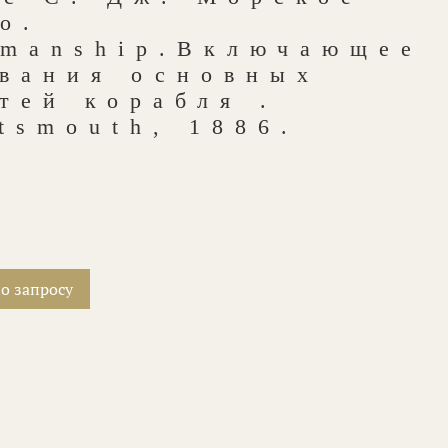
о.
amanship.Включающее
звания основных
тей корабля .
tsmouth, 1886.
о запросу