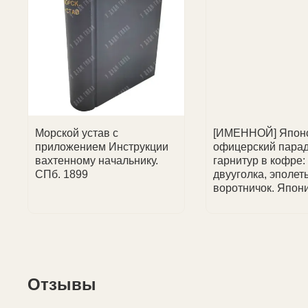
🤝 Другие способы
📩 Чек
об оплате
придет на Ваш e-mail.
Отправим любым удобным для Вас способом по сог
📞 Менеджер свяжется с вами, чтобы обсудить детали
Морской устав с
[ИМЕННОЙ] Япон
приложением Инструкции
офицерский пара
вахтенному начальнику.
гарнитур в кофре:
СПб. 1899
двууголка, эполет
воротничок. Япони
Отзывы