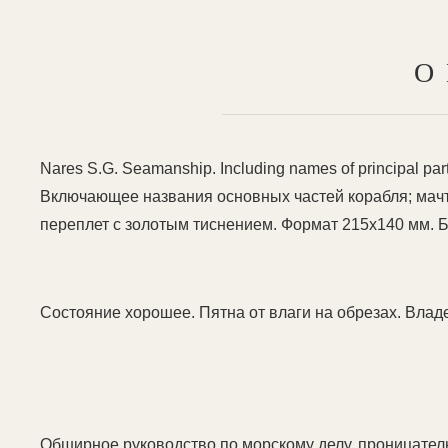
О
Nares S.G. Seamanship. Including names of principal parts
Включающее названия основных частей корабля; мачты, пар
переплет с золотым тиснением. Формат 215х140 мм. 
Состояние хорошее. Пятна от влаги на обрезах. Владе
Обширное руководство по морскому делу, проницател