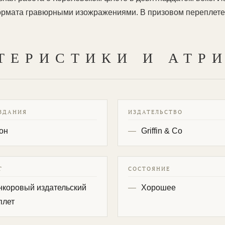
рмата гравюрными изожражениями. В призовом переплете
ТЕРИСТИКИ И АТР
ЗДАНИЯ
ИЗДАТЕЛЬСТВО
он
Griffin & Co
Т
СОСТОЯНИЕ
нкоровый издательский
Хорошее
плет