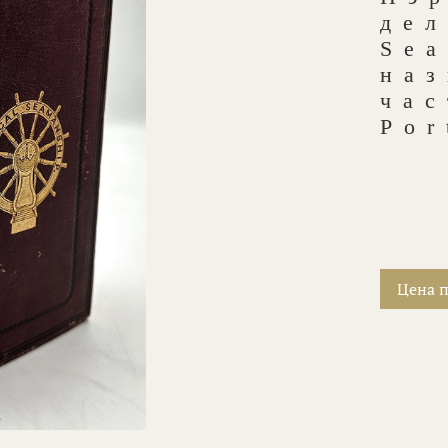
дел
Se
на
час
Por
Цена п