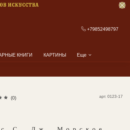
+79852498797
АРНЫЕ КНИГИ
КАРТИНЫ
Еще
арт.
0123-17
(0)
рс С. Дж. Морское