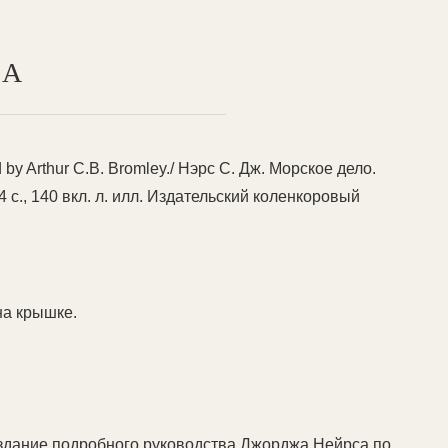
ТА
sed by Arthur C.B. Bromley./ Нэрс С. Дж. Морское дело.
 4 с., 140 вкл. л. илл. Издательский коленкоровый
на крышке.
Издание подробного руководства Джорджа Нейрса по