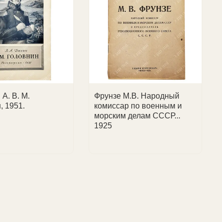
 А. В. М.
Фрунзе М.В. Народный
, 1951.
комиссар по военным и
морским делам СССР...
1925