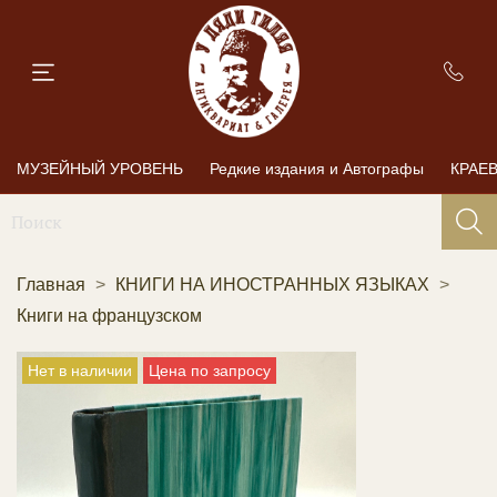
МУЗЕЙНЫЙ УРОВЕНЬ
Редкие издания и Автографы
КРАЕ
Главная
КНИГИ НА ИНОСТРАННЫХ ЯЗЫКАХ
Книги на французском
Нет в наличии
Цена по запросу