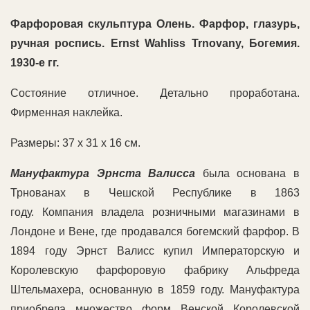
Фарфоровая скульптура Олень. Фарфор, глазурь,
ручная роспись.
Ernst Wahliss Trnovany, Богемия
.
1930-е
гг
.
Состояние отличное. Детально проработана.
Фирменная наклейка.
Размеры: 37 х 31 х 16 см.
Мануфактура Эрнста Валисса
была основана в
Трнованах в Чешской Республике в 1863
году. Компания владела розничными магазинами в
Лондоне и Вене, где продавался богемский фарфор. В
1894 году Эрнст Валисс купил Императорскую и
Королевскую фарфоровую фабрику Альфреда
Штельмахера, основанную в 1859 году. Мануфактура
приобрела множество форм Венской Королевской