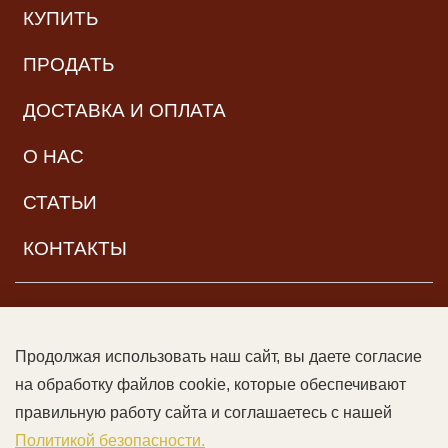
КУПИТЬ
ПРОДАТЬ
ДОСТАВКА И ОПЛАТА
О НАС
СТАТЬИ
КОНТАКТЫ
НАВИГАЦИЯ
Продолжая использовать наш сайт, вы даете согласие
© ООО «Читальный зал дяди Гиляя», 2017–2026. Все права
на обработку файлов cookie, которые обеспечивают
защищены |
Возрастная категория:
16+
Данный сайт может
правильную работу сайта и соглашаетесь с нашей
содержать контент, не предназначенный для лиц младше 16
Политикой безопасности.