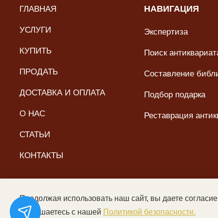
ГЛАВНАЯ
НАВИГАЦИЯ
УСЛУГИ
Экспертиза
КУПИТЬ
Поиск антиквариата
ПРОДАТЬ
Составление библ
ДОСТАВКА И ОПЛАТА
Подбор подарка
О НАС
Реставрация антик
СТАТЬИ
КОНТАКТЫ
Продолжая использовать наш сайт, вы даете согласие
© ООО «Читальный зал дяди Гиляя», 2017–2026. Все пра
соглашаетесь с нашей
Политикой безопасности.
Цены не являются пуб