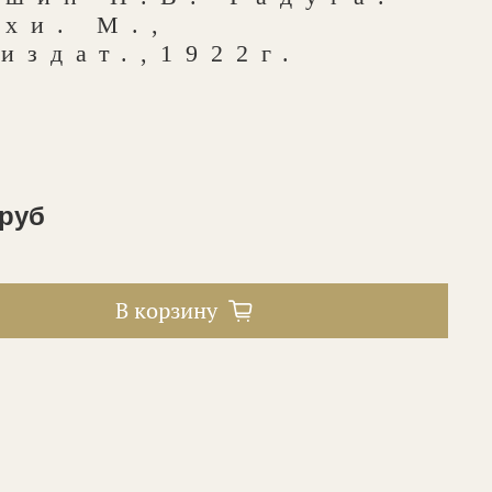
хи. М.,
издат.,1922г.
 руб
В корзину