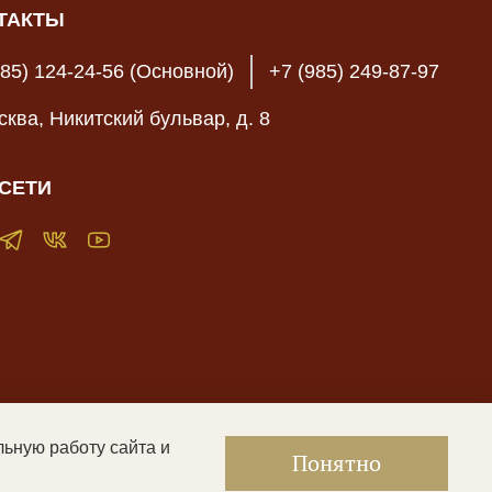
ТАКТЫ
985) 124-24-56 (Основной)
+7 (985) 249-87-97
осква, Никитский бульвар, д. 8
СЕТИ
льную работу сайта и
жать контент, не предназначенный для лиц младше 16 лет
|
Понятно
енциальности и оферта