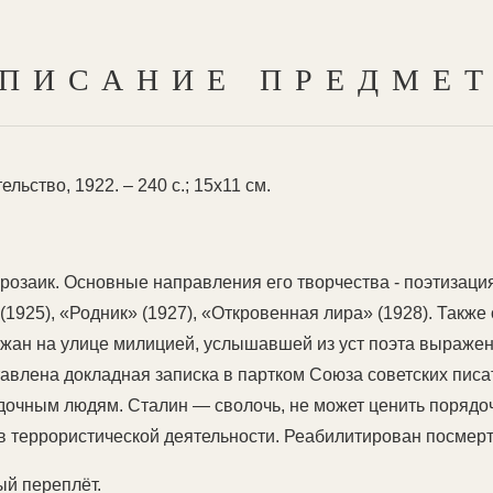
ПИСАНИЕ ПРЕДМЕ
льство, 1922. – 240 с.; 15x11 см.
прозаик. Основные направления его творчества - поэтизаци
(1925), «Родник» (1927), «Откровенная лира» (1928). Такж
ан на улице милицией, услышавшей из уст поэта выражение
ставлена докладная записка в партком Союза советских писа
ядочным людям. Сталин — сволочь, не может ценить порядо
в террористической деятельности. Реабилитирован посмертн
ый переплёт.