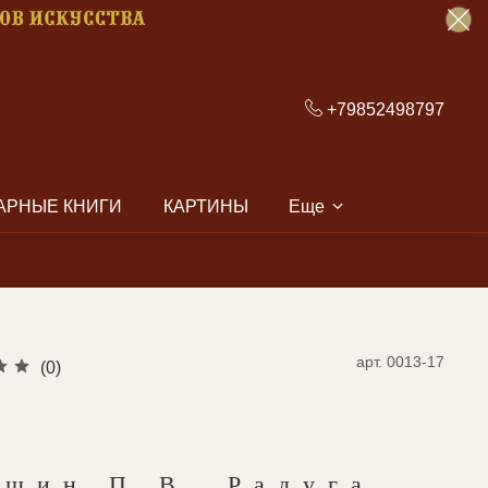
+79852498797
АРНЫЕ КНИГИ
КАРТИНЫ
Еще
арт.
0013-17
(0)
ешин П.В. Радуга.