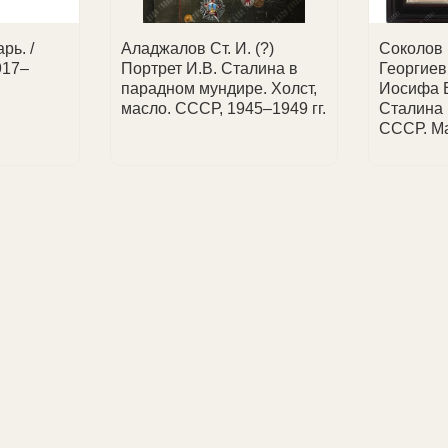
рь. /
Аладжалов Ст. И. (?)
Соколов
917–
Портрет И.В. Сталина в
Георгиев
парадном мундире. Холст,
Иосифа 
масло. СССР, 1945–1949 гг.
Сталина 
СССР. М