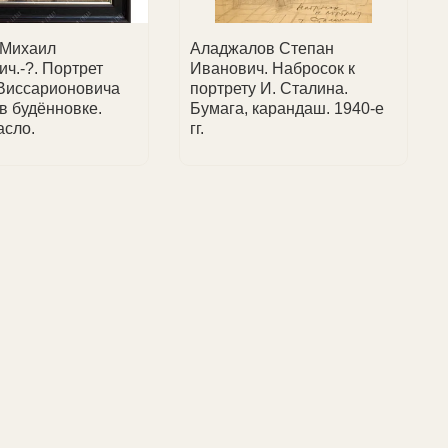
 Михаил
Аладжалов Степан
ич.-?. Портрет
Иванович. Набросок к
Виссарионовича
портрету И. Сталина.
в будённовке.
Бумага, карандаш. 1940-е
асло.
гг.