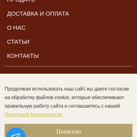
ДОСТАВКА И ОПЛАТА
О НАС
СТАТЬИ
КОНТАКТЫ
НАВИГАЦИЯ
Продолжая использовать наш сайт, вы даете согласие
© ООО «Читальный зал дяди Гиляя», 2017–2026. Все права
на обработку файлов cookie, которые обеспечивают
защищены |
Возрастная категория:
16+
Данный сайт может
правильную работу сайта и соглашаетесь с нашей
содержать контент, не предназначенный для лиц младше 16
Политикой безопасности.
лет
|
Цены не являются публичной офертой
|
Пользовательское соглашение
|
Политика
Понятно
конфиденциальности и оферта