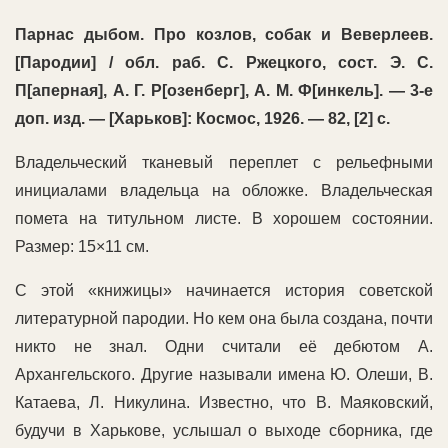
Парнас дыбом. Про козлов, собак и Веверлеев.
[Пародии] / обл. раб. С. Ржецкого, сост. Э. С.
П[аперная], А. Г. Р[озенберг], А. М. Ф[инкель]. — 3-е
доп. изд. — [Харьков]: Космос, 1926. — 82, [2] c.
Владельческий тканевый переплет с рельефными
инициалами владельца на обложке. Владельческая
помета на титульном листе. В хорошем состоянии.
Размер: 15×11 см.
С этой «книжицы» начинается история советской
литературной пародии. Но кем она была создана, почти
никто не знал. Одни считали её дебютом А.
Архангельского. Другие называли имена Ю. Олеши, В.
Катаева, Л. Никулина. Известно, что В. Маяковский,
будучи в Харькове, услышал о выходе сборника, где