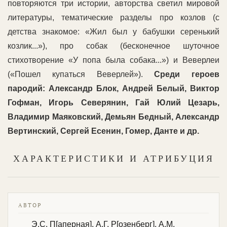
повторяются три истории, авторства светил мировой
литературы, тематические разделы про козлов (с
детства знакомое: «Жил был у бабушки серенький
козлик...»), про собак (бесконечное шуточное
стихотворение «У попа была собака...») и Веверлеи
(«Пошел купаться Веверлей»).
Среди героев
пародий: Александр Блок, Андрей Белый, Виктор
Гофман, Игорь Северянин, Гай Юлий Цезарь,
Владимир Маяковский, Демьян Бедный, Александр
Вертинский, Сергей Есенин, Гомер, Данте и др.
ХАРАКТЕРИСТИКИ И АТРИБУЦИЯ
АВТОР
Э.С. П[аперная], А.Г. Р[озенберг], А.М.