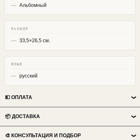
Альбомный
РАЗМЕР
33,5×26,5 см.
ЯЗЫК
русский
💵 ОПЛАТА
👤 Физические лица:
📦 ДОСТАВКА
💳 Перевод на карту Сбербанка.
🏃 Самовывоз
📱 Оплата по QR-коду .
🎨 КОНСУЛЬТАЦИЯ И ПОДБОР
Бесплатно из нашего пункта выдачи.