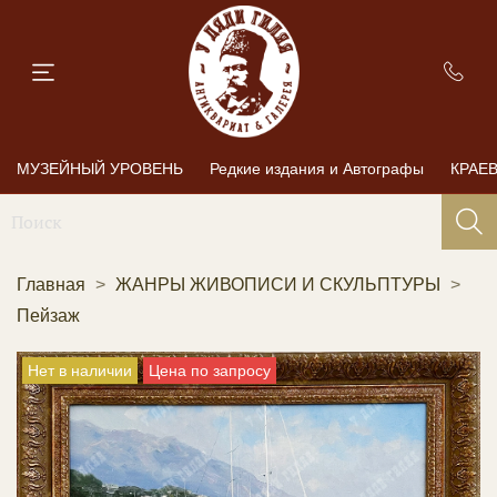
МУЗЕЙНЫЙ УРОВЕНЬ
Редкие издания и Автографы
КРАЕ
Главная
ЖАНРЫ ЖИВОПИСИ И СКУЛЬПТУРЫ
Пейзаж
Нет в наличии
Цена по запросу