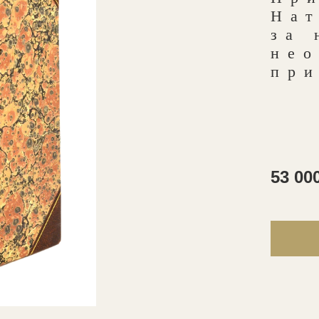
На
за 
не
пр
53 00