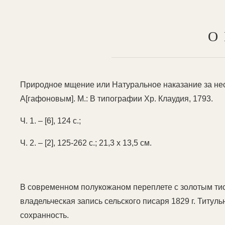
О
Природное мщение или Натуральное наказание за нес
А[гафоновым]. М.: В типографии Хр. Клаудия, 1793.
Ч. 1. – [6], 124 с.;
Ч. 2. – [2], 125-262 с.; 21,3 х 13,5 см.
В современном полукожаном переплете с золотым ти
владельческая запись сельского писаря 1829 г. Титульн
сохранность.