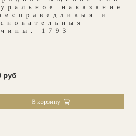
туральное наказание
несправедливыя и
основательныя
ичины. 1793
0 руб
В корзину