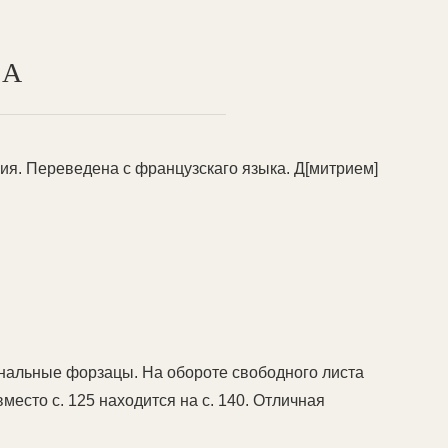
ТА
я. Переведена с французскаго языка. Д[митрием]
нальные форзацы. На обороте свободного листа
вместо с. 125 находится на с. 140. Отличная