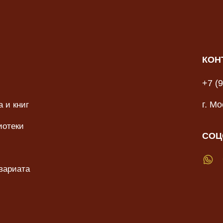
КОН
+7 (
 и книг
г. М
иотеки
СОЦ
вариата