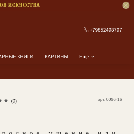
+79852498797
АРНЫЕ КНИГИ
КАРТИНЫ
Еще
арт.
0096-16
(0)
иродное мщение или