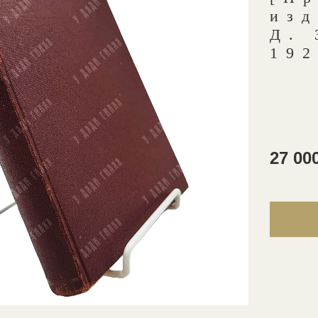
изд
Д. 
192
27 00