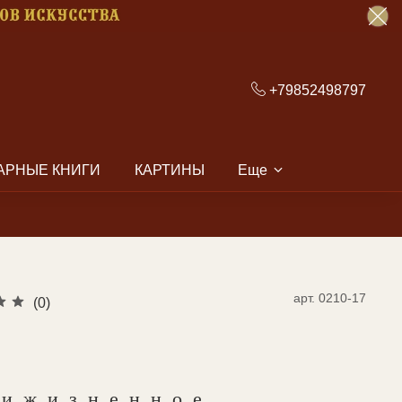
+79852498797
АРНЫЕ КНИГИ
КАРТИНЫ
Еще
арт.
0210-17
(0)
рижизненное