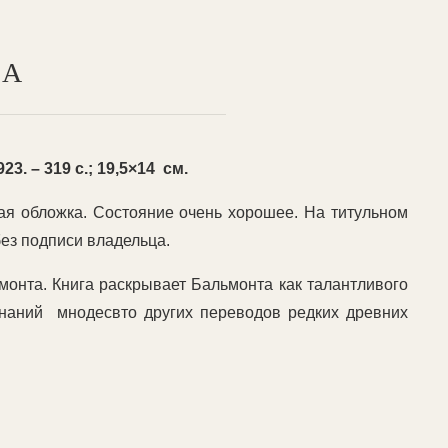
ТА
. – 319 с.; 19,5×14 см.
ая обложка. Состояние очень хорошее. На титульном
без подписи владельца.
монта. Книга раскрывает Бальмонта как талантливого
линаний мнодесвто других переводов редких древних