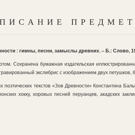
ПИСАНИЕ ПРЕДМЕ
сти : гимны, песни, замыслы древних. – Б.: Слово, 1923
отом. Сохранена бумажная издательская иллюстрированн
 гравированный экслибрис с изображением двух петушков, 
х поэтических текстов «Зов Древности» Константина Баль
онских хокку, хоровых песней перуанцев, акадских зак