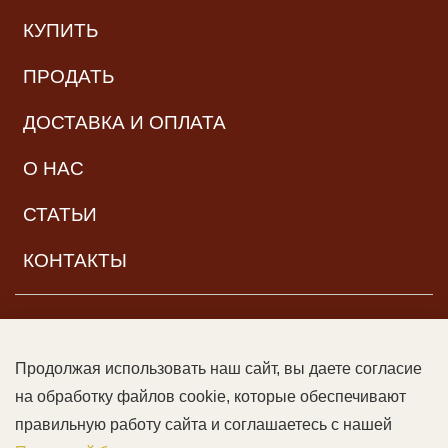
КУПИТЬ
ПРОДАТЬ
ДОСТАВКА И ОПЛАТА
О НАС
СТАТЬИ
КОНТАКТЫ
НАВИГАЦИЯ
Продолжая использовать наш сайт, вы даете согласие
© ООО «Читальный зал дяди Гиляя», 2017–2026. Все права
на обработку файлов cookie, которые обеспечивают
защищены |
Возрастная категория:
16+
Данный сайт может
правильную работу сайта и соглашаетесь с нашей
содержать контент, не предназначенный для лиц младше 16