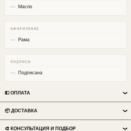
Масло
ОФОРМЛЕНИЕ
Рама
ПОДПИСИ
Подписана
💵 ОПЛАТА
👤 Физические лица:
📦 ДОСТАВКА
💳 Перевод на карту Сбербанка.
🏃 Самовывоз
📱 Оплата по QR-коду .
🎨 КОНСУЛЬТАЦИЯ И ПОДБОР