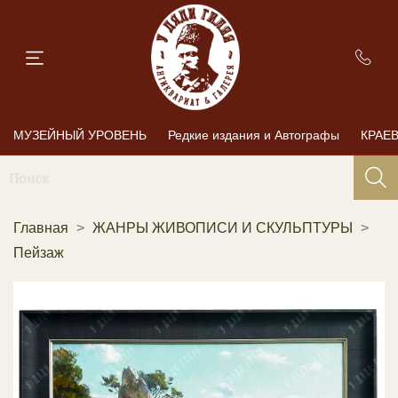
МУЗЕЙНЫЙ УРОВЕНЬ
Редкие издания и Автографы
КРАЕ
Главная
ЖАНРЫ ЖИВОПИСИ И СКУЛЬПТУРЫ
Пейзаж