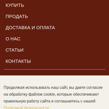
КУПИТЬ
ПРОДАТЬ
ДОСТАВКА И ОПЛАТА
О НАС
СТАТЬИ
КОНТАКТЫ
НАВИГАЦИЯ
Продолжая использовать наш сайт, вы даете согласие
© ООО «Читальный зал дяди Гиляя», 2017–2026. Все права
на обработку файлов cookie, которые обеспечивают
защищены |
Возрастная категория:
16+
Данный сайт может
правильную работу сайта и соглашаетесь с нашей
содержать контент, не предназначенный для лиц младше 16
Политикой безопасности.