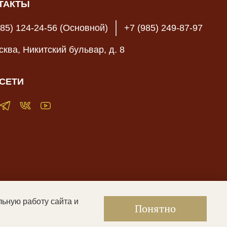
ТАКТЫ
985) 124-24-56 (Основной)
+7 (985) 249-87-97
осква, Никитский бульвар, д. 8
СЕТИ
льную работу сайта и
жать контент, не предназначенный для лиц младше 16 лет
|
Понятно
енциальности и оферта