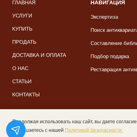
ГЛАВНАЯ
НАВИГАЦИЯ
УСЛУГИ
Экспертиза
КУПИТЬ
Поиск антиквариата
ПРОДАТЬ
Составление библ
ДОСТАВКА И ОПЛАТА
Подбор подарка
О НАС
Реставрация антик
СТАТЬИ
КОНТАКТЫ
Продолжая использовать наш сайт, вы даете согласие
© ООО «Читальный зал дяди Гиляя», 2017–2026. Все пра
соглашаетесь с нашей
Политикой безопасности.
Цены не являются пуб