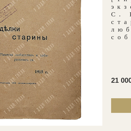
эк
С. 
ст
лю
соб
21 00