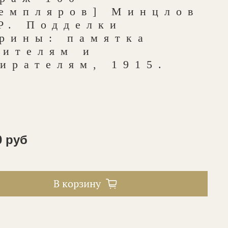
земпляров] Минцлов
Р. Подделки
арины: памятка
бителям и
ирателям, 1915.
0 руб
В корзину