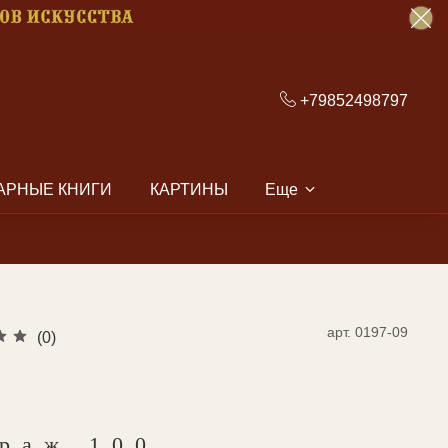
+79852498797
АРНЫЕ КНИГИ
КАРТИНЫ
Еще
арт.
0197-09
(0)
ираж 100