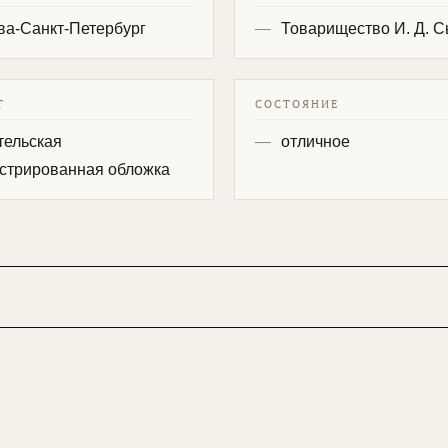
ва-Санкт-Петербург
Товарищество И. Д. 
Т
СОСТОЯНИЕ
тельская
отличное
стрированная обложка
ертные советы по выбору антиквариата.