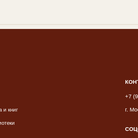
КОН
+7 (
 и книг
г. М
иотеки
СОЦ