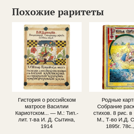
Похожие раритеты
Гистория о российском
Родные карт
матросе Василии
Собрание раск
Кариотском... — М.: Тип.-
стихов. 8 рис. в
лит. т-ва И. Д. Сытина,
М., Т-во И.Д. 
1914
1895г. 78с.