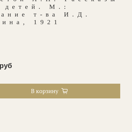
 детей. М.:
ание т-ва И.Д.
тина, 1921
 руб
В корзину