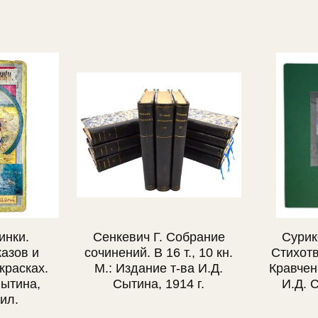
инки.
Сенкевич Г. Собрание
Сурик
азов и
сочинений. В 16 т., 10 кн.
Стихотв
 красках.
М.: Издание т-ва И.Д.
Кравченк
Сытина,
Сытина, 1914 г.
И.Д. С
,ил.