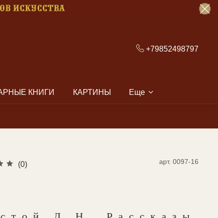
+79852498797
АРНЫЕ КНИГИ
КАРТИНЫ
Еще
арт.
0097-16
(0)
стой Л.Н. Рассказы