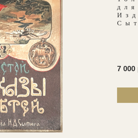
для
Изд
Сы
7 000