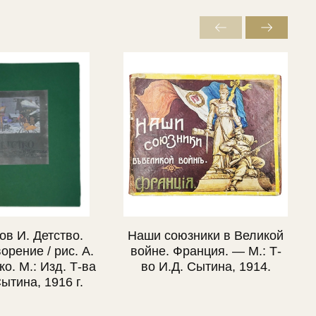
ов И. Детство.
Наши союзники в Великой
орение / рис. А.
войне. Франция. — М.: Т-
о. М.: Изд. Т-ва
во И.Д. Сытина, 1914.
ытина, 1916 г.