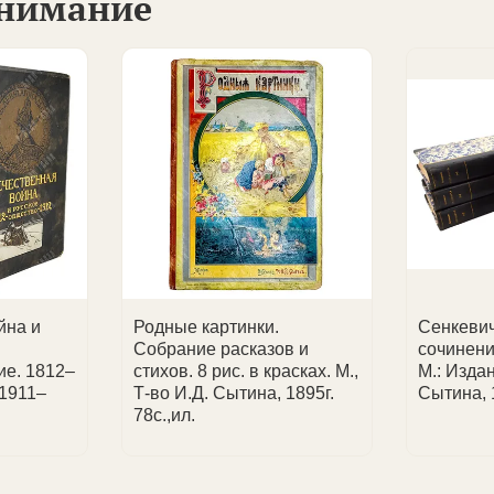
внимание
.
 запросу и формирование частных коллекций.
ментов.
заключений; выдача сертификата с атрибуцией при покупк
лекционеров, так и юридические лица.
ставления счета или уточнения деталей.
ласованию.
 доставки.
йна и
Родные картинки.
Сенкевич
.
Собрание расказов и
сочинений
е. 1812–
стихов. 8 рис. в красках. М.,
М.: Издан
. 1911–
Т-во И.Д. Сытина, 1895г.
Сытина, 1
78с.,ил.