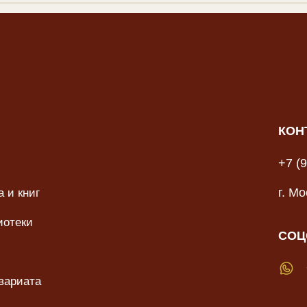
КОН
+7 (
 и книг
г. М
иотеки
СОЦ
вариата