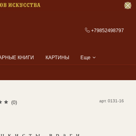
+79852498797
АРНЫЕ КНИГИ
КАРТИНЫ
Еще
арт.
0131-16
(0)
оцкисты враги