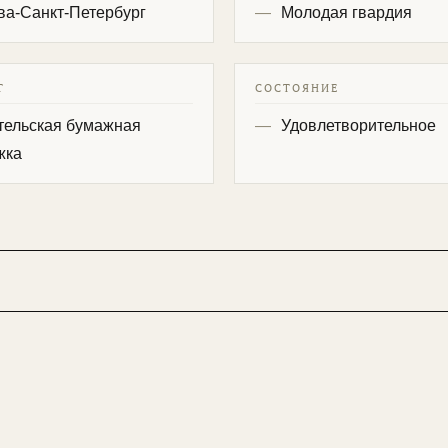
ва-Санкт-Петербург
Молодая гвардия
Т
СОСТОЯНИЕ
тельская бумажная
Удовлетворительное
жка
ертные советы по выбору антиквариата.