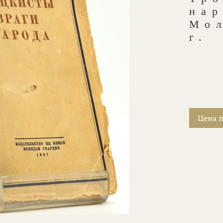
нар
Мол
г.
Цена п