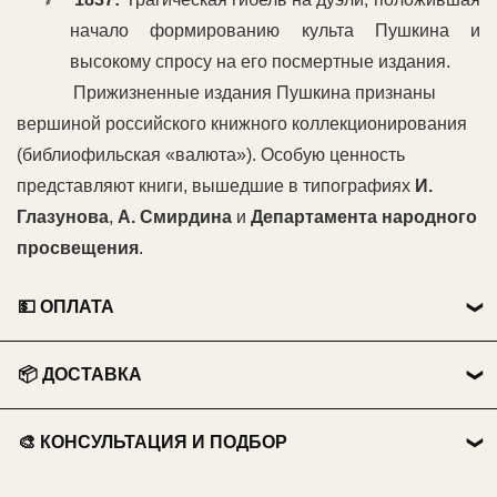
⸙
начало формированию культа Пушкина и
высокому спросу на его посмертные издания.
Прижизненные издания Пушкина признаны
вершиной российского книжного коллекционирования
(библиофильская «валюта»). Особую ценность
представляют книги, вышедшие в типографиях
И.
Глазунова
,
А. Смирдина
и
Департамента народного
просвещения
.
💵 ОПЛАТА
👤 Физические лица:
📦 ДОСТАВКА
💳 Перевод на карту Сбербанка.
🏃 Самовывоз
📱 Оплата по QR-коду .
🎨 КОНСУЛЬТАЦИЯ И ПОДБОР
Бесплатно из нашего пункта выдачи.
💵 Наличными при получении.
ИЩЕТЕ ПОДАРОК?