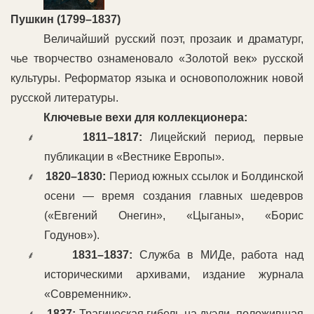
Пушкин (1799–1837)
Величайший русский поэт, прозаик и драматург,
чье творчество ознаменовало «Золотой век» русской
культуры. Реформатор языка и основоположник новой
русской литературы.
Ключевые вехи для коллекционера:
1811–1817:
Лицейский период, первые
⸙
публикации в «Вестнике Европы».
1820–1830:
Период южных ссылок и Болдинской
⸙
осени — время создания главных шедевров
(«Евгений Онегин», «Цыганы», «Борис
Годунов»).
1831–1837:
Служба в МИДе, работа над
⸙
историческими архивами, издание журнала
«Современник».
1837:
Трагическая гибель на дуэли, положившая