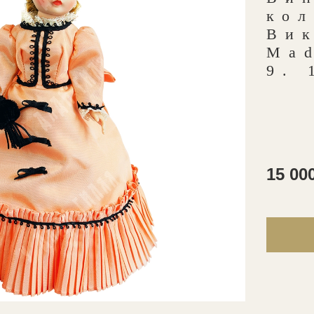
кол
Ви
Ma
9. 
15 00