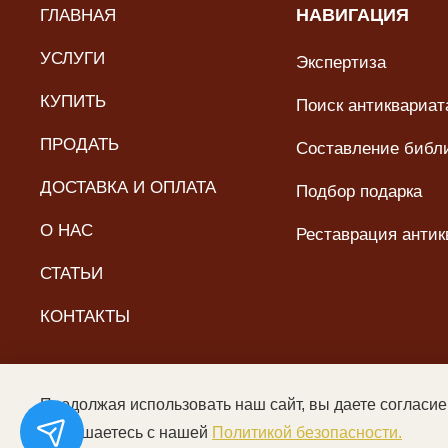
ГЛАВНАЯ
НАВИГАЦИЯ
УСЛУГИ
Экспертиза
КУПИТЬ
Поиск антиквариата
ПРОДАТЬ
Составление библ
ДОСТАВКА И ОПЛАТА
Подбор подарка
О НАС
Реставрация антик
СТАТЬИ
КОНТАКТЫ
Продолжая использовать наш сайт, вы даете согласие
© ООО «Читальный зал дяди Гиляя», 2017–2026. Все пра
соглашаетесь с нашей
Политикой безопасности.
Цены не являются пуб