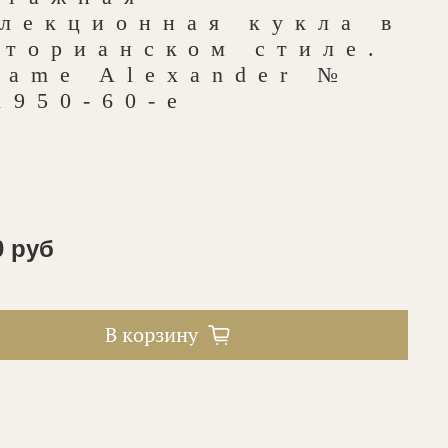
лекционная кукла в
кторианском стиле.
dame Alexander №
1950-60-е
0 руб
В корзину