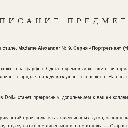
ПИСАНИЕ ПРЕДМЕ
м стиле.
Madame Alexander № 9, Серия
«Портретная
» (
 похожего на фарфор. Одета в кремовый костюм в виктор
ойность придаёт наряду воздушность и лёгкость. На нога
tes Doll» станет прекрасным дополнением к вашей колл
иканский производитель коллекционных кукол, основанны
ервую куклу на основе лицензионного персонажа — Скарле