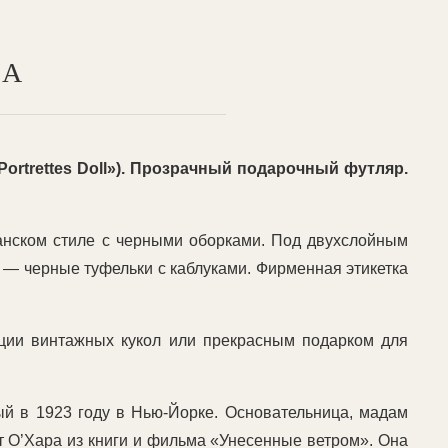
ТА
«Portrettes Doll»). Прозрачный подарочный футляр.
ианском стиле с черными оборками. Под двухслойным
х — черные туфельки с каблуками. Фирменная этикетка
екции винтажных кукол или прекрасным подарком для
й в 1923 году в Нью-Йорке. Основательница, мадам
тт О’Хара из книги и фильма «Унесенные ветром». Она