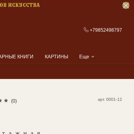
+79852498797
АРНЫЕ КНИГИ
КАРТИНЫ
Еще
арт.
0001-12
(0)
нтажная