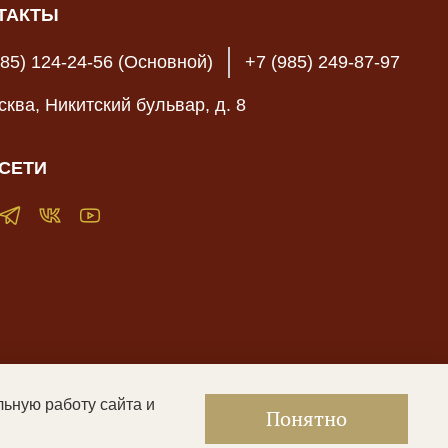
ТАКТЫ
985) 124-24-56 (Основной)
+7 (985) 249-87-97
осква, Никитский бульвар, д. 8
СЕТИ
льную работу сайта и
жать контент, не предназначенный для лиц младше 16 лет
|
Понятно
енциальности и оферта