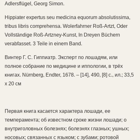
Adlersflügel, Georg Simon.
Hippiater expertus seu medicina equorum absolutissima,
tribus libris comprehensa. Wolerfahrner Roß-Artzt, Oder
Vollständige Roß-Artzney-Kunst, In Dreyen Büchern
verabfasset. 3 Teile in einem Band.
Винтер Г. С. Гиппиатр. Эксперт по лошадям, или
полное собрание по медицине и иппологии, в трёх
книгах. Nürnberg, Endter, 1678. – [14], 490, [8] с., ил.; 33,5
х 20 см
Первая книга касается характера лошади, ее
темперамента; об известном сроке жизни лошади; о
внутриголовных болезнях; болезнях глазных; ушных;
носовых; связанных с языком; с зубами; ротовой