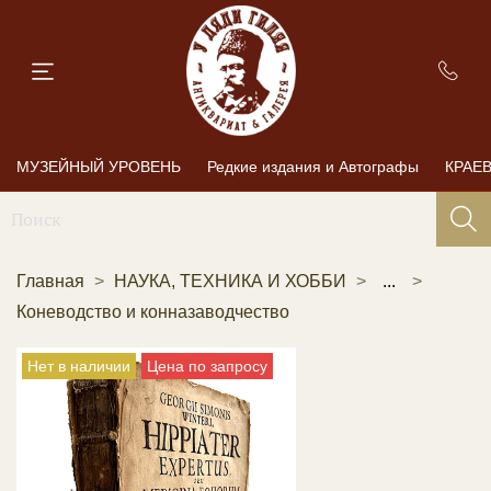
МУЗЕЙНЫЙ УРОВЕНЬ
Редкие издания и Автографы
КРАЕ
Главная
НАУКА, ТЕХНИКА И ХОББИ
...
Коневодство и конназаводчество
Нет в наличии
Цена по запросу