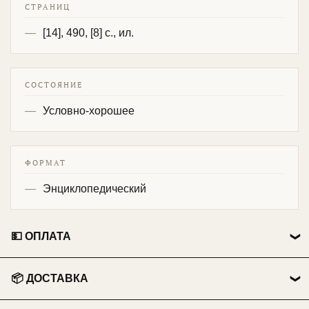
СТРАНИЦ
[14], 490, [8] с., ил.
СОСТОЯНИЕ
Условно-хорошее
ФОРМАТ
Энциклопедический
💵 ОПЛАТА
👤 Физические лица:
📦 ДОСТАВКА
💳 Перевод на карту Сбербанка.
🏃 Самовывоз