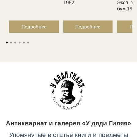
1982
Эксп. заг
бум.1905
Подробнее
Подробнее
По
Антиквариат и галерея «У дяди Гиляя»
Упомянутые в статье книги и предметы