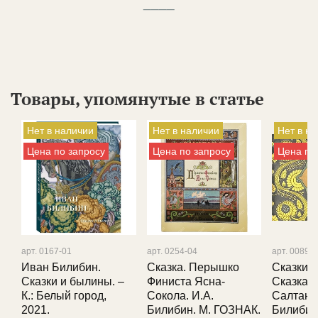
____
Товары, упомянутые в статье
Нет в наличии
Нет в наличии
Нет в н
Цена по запросу
Цена по запросу
Цена по
арт. 0167-01
арт. 0254-04
арт. 0089-
Иван Билибин.
Сказка. Перышко
Сказки 
Сказки и былины. –
Финиста Ясна-
Сказка 
К.: Белый город,
Сокола. И.А.
Салтане 
2021.
Билибин. М. ГОЗНАК.
Билибин.