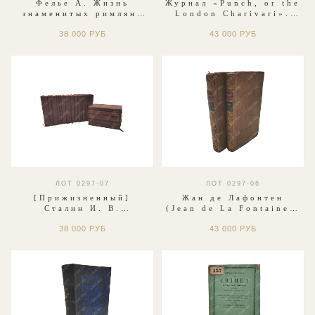
Фелье А. Жизнь
Журнал «Punch, or the
знаменитых римлян,
London Charivari».
изложенная по
Том LXX (70).
38 000 РУБ
43 000 РУБ
Плутарху. Т-ва М. О.
Лондон, 1876.
Вольф, 1914.
ЛОТ 0297-07
ЛОТ 0297-06
[Прижизненный]
Жан де Лафонтен
Сталин И. В.
(Jean de La Fontaine).
Избранное. Собрание
Сказки и новеллы в
38 000 РУБ
43 000 РУБ
сочинений в 20 томах.
стихах (Contes et
1949-1954 г
nouvelles en vers). В
2-х т. 1764