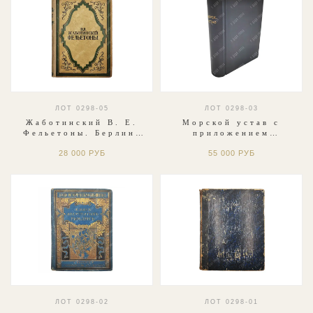
ЛОТ 0298-05
ЛОТ 0298-03
Жаботинский В. Е.
Морской устав с
Фельетоны. Берлин:
приложением
Издательство С. Д.
Инструкции
28 000 РУБ
55 000 РУБ
Зальцман, 1922.
вахтенному
начальнику. СПб.
1899
ЛОТ 0298-02
ЛОТ 0298-01