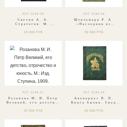
ЛОТ 0298-09
ЛОТ 0298-08
Свечин А. А.
Штильмарк Р. А.
Стратегия. М.:
«Наследник из
Красная звезда, 2025.
Калькутты». М.:
18 000 РУБ
30 000 РУБ
Подарочное издание.
Детгиз, 1958. Первое
издание.
ЛОТ 0298-07
ЛОТ 0298-06
Розанова М. И. Петр
Авенариус В. П.
Великий, его детство,
Книга былин. Свод
отрочество и юность.
избранных образцов.
32 000 РУБ
43 000 РУБ
М.: Изд. Ступина,
М.: Изд. Ступина,
1909.
1893.