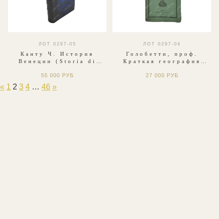
ЛОТ 0297-05
ЛОТ 0297-04
Канту Ч. История
Голобетти, проф.
Венеции (Storia di
Краткая география
Venezia). Венеция.
Крыма и соседних
55 000 РУБ
27 000 РУБ
Джузеппе Антонелли
государств. 1855.
(Giuseppe Antonelli),
«
1
2
3
4
…
46
»
1861