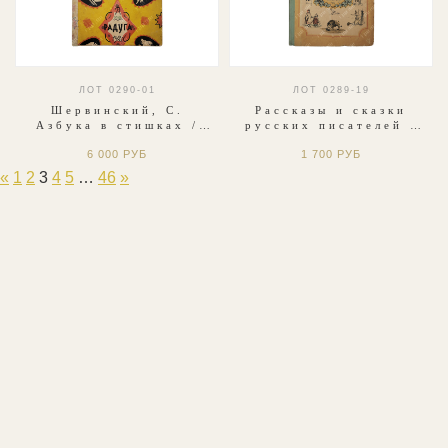
ЛОТ 0290-01
ЛОТ 0289-19
Шервинский, С.
Рассказы и сказки
Азбука в стишках /
русских писателей /
[худ. В. Конашевич].
оформл. Л. Зусмана.
6 000 РУБ
1 700 РУБ
[Л.]: Радуга; Лит.
М.: ГИДЛ, 1958.
«Печать», 1930.
«
1
2
3
4
5
…
46
»