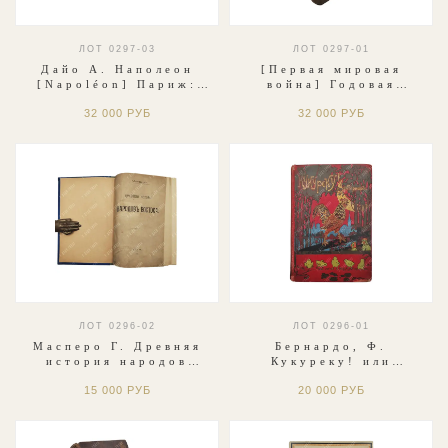
ЛОТ 0297-03
ЛОТ 0297-01
Дайо А. Наполеон
[Первая мировая
[Napoléon] Париж:
война] Годовая
Ernest Flammarion,
подшивка журнала «Le
32 000 РУБ
32 000 РУБ
1895.
Miroir».Октябрь 1914
г. — Декабрь 1915 г.
ЛОТ 0296-02
ЛОТ 0296-01
Масперо Г. Древняя
Бернардо, Ф.
история народов
Кукуреку! или
Востока. М.:
Необыкновенное
15 000 РУБ
20 000 РУБ
Типография А. И.
происшествие на
Вильде. 1911
птичьем дворе. СПб.:
А.Ф. Девриен, [1899]