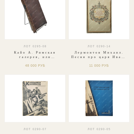
ЛОТ 0295-08
ЛОТ 0290-14
Кайо А. Римская
Лермонтов Михаил.
галерея, или
Песня про царя Ивана
Знаменитые люди Рима
Васильевича..1983. На
48 000 РУБ
11 000 РУБ
и Цезари. 1825
английском.
Galerie Romaine..
ЛОТ 0290-07
ЛОТ 0290-05