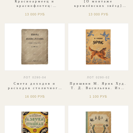
Красноармеец и
[О монтаже
краснофлотец:
кремлёвских звёзд]
Массовый журнал
Строительная
13 000 РУБ
13 000 РУБ
ПуРККА. №3. 1933
промышленность. №1
Январь 1936.
ЛОТ 0290-04
ЛОТ 0290-02
Смета доходов и
Пришвин М. Ярик Худ.
расходов столичного
Т. Д. Васильева. Изд.
города Москвы на
"Карелия", 1980 г.
16 000 РУБ
1 100 РУБ
1880 год.