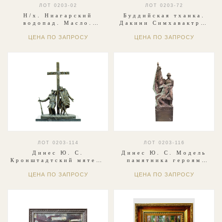
ЛОТ 0203-02
ЛОТ 0203-72
Н/х. Ниагарский
Буддийская тханка.
водопад. Масло.
Дакини Симхавактра,
1990-е
«имеющая львиную
ЦЕНА ПО ЗАПРОСУ
ЦЕНА ПО ЗАПРОСУ
голову». Тибет, XIX
ЛОТ 0203-114
ЛОТ 0203-116
Динес Ю. С.
Динес Ю. С. Модель
Кронштадтский мятеж.
памятника героям
Эскиз. Латунь, литьё.
Великой
ЦЕНА ПО ЗАПРОСУ
ЦЕНА ПО ЗАПРОСУ
2002
Отечественной войны
в г. Тирасполь. Эскиз.
Бронза. 1981