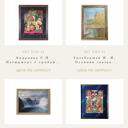
ЛОТ 0156-13
ЛОТ 0203-01
Андрияка С.Н.
Зильберман И. И.
Натюрморт с грибами.
Осенняя сказка.
Бумага, акварель.
Холст, масло. 1970-
ЦЕНА ПО ЗАПРОСУ
ЦЕНА ПО ЗАПРОСУ
Россия. 2011.
1980-е