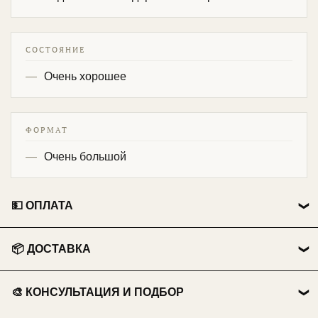
СОСТОЯНИЕ
Очень хорошее
ФОРМАТ
Очень большой
💵 ОПЛАТА
👤 Физические лица:
📦 ДОСТАВКА
💳 Перевод на карту Сбербанка.
🏃 Самовывоз
📱 Оплата по QR-коду .
🎨 КОНСУЛЬТАЦИЯ И ПОДБОР
Бесплатно из нашего пункта выдачи.
💵 Наличными при получении.