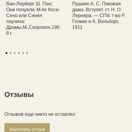
Ван-Лерберг Ш. Пан;
Пушкин А. С. Пиковая
Они почуяли; M-lle Коси-
дама. Вступит. ст. Н. О.
Сено или Синяя
Лернера. — СПб: т-во Р.
паучиха:
Голике и А. Вильборг,
Драмы.М.,Скорпион,190
1911
8 г.
Отзывы
Отзывов еще никто не оставлял
Написать отзыв