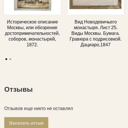
согласованию.
экспертных заключений; выдача сертификата с
выставления счета или уточнения деталей.
атрибуцией при покупке.
📞 Менеджер свяжется с вами, чтобы обсудить
📩 Чек
об оплате
придет на Ваш e-mail.
💼 Услуги для всех:
консультируем как частных
Историческое описание
Вид Новодевичьего
детали доставки.
коллекционеров, так и юридические лица.
Москвы, или обозрение
монастыря. Лист 25.
достопримечательностей,
Виды Москвы. Бумага.
соборов, монастырей,
Гравюра с подрисовкой.
1872.
Дациаро,1847
Отзывы
Отзывов еще никто не оставлял
Написать отзыв