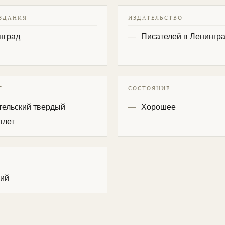
ЗДАНИЯ
ИЗДАТЕЛЬСТВО
нград
Писателей в Ленингр
Т
СОСТОЯНИЕ
тельский твердый
Хорошее
плет
кий