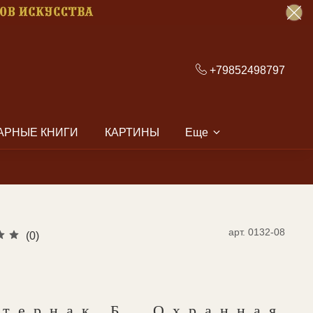
+79852498797
АРНЫЕ КНИГИ
КАРТИНЫ
Еще
арт.
0132-08
(0)
стернак Б. Охранная