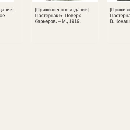
дание].
[Прижизненное издание]
[Прижизн
рое
Пастернак Б. Поверх
Пастерна
барьеров. – М., 1919.
В. Конаш