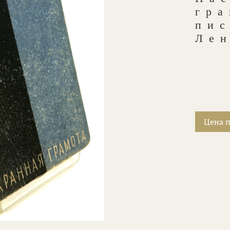
гра
пис
Лен
Цена п