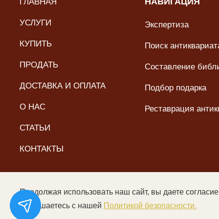
ГЛАВНАЯ
НАВИГАЦИЯ
УСЛУГИ
Экспертиза
КУПИТЬ
Поиск антиквариата
ПРОДАТЬ
Составление библ
ДОСТАВКА И ОПЛАТА
Подбор подарка
О НАС
Реставрация антик
СТАТЬИ
КОНТАКТЫ
Продолжая использовать наш сайт, вы даете согласие
© ООО «Читальный зал дяди Гиляя», 2017–2026. Все пра
соглашаетесь с нашей
Политикой безопасности.
Цены не являются пуб