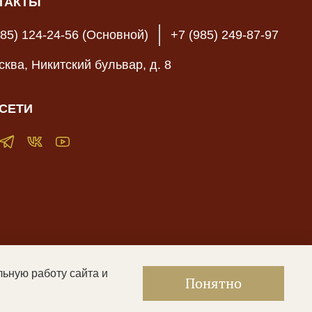
ТАКТЫ
985) 124-24-56 (Основной)
+7 (985) 249-87-97
осква, Никитский бульвар, д. 8
СЕТИ
льную работу сайта и
жать контент, не предназначенный для лиц младше 16 лет
|
Понятно
енциальности и оферта