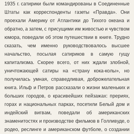
1935 г. сатирики были командированы в Соединенные
Штаты как корреспонденты газеты «Правда». Они
проехали Америку от Атлантики до Тихого океана и
обратно, а затем, с присущими им живостью и чувством
юмора, поведали об этом путешествии в книге. Трудно
сказать, чем именно руководствовалось высшее
начальство, посылая сатириков в самую гущу
капитализма. Скорее всего, от них ждали злобной,
уничтожающей сатиры на «страну кока-колы», но
получилась умная, справедливая, доброжелательная
книга. Ильф и Петров рассказали о жизни маленьких и
больших городов, о красивейших пейзажах: прериях,
горах и национальных парках, посетили Белый дом и
индейский вигвам, поведали об американских
знаменитостях и производстве фильмов в Голливуде, о
родео, реслинге и американском футболе, о создании