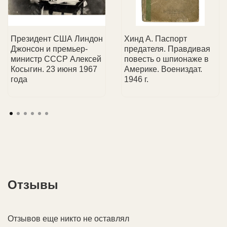
атрибуцией при покупке.
📞 Менеджер свяжется с вами, чтобы обсудить
📩 Чек
об оплате
придет на Ваш e-mail.
💼 Услуги для всех:
консультируем как частных
детали доставки.
коллекционеров, так и юридические лица.
Президент США Линдон
Хинд А. Паспорт
Джонсон и премьер-
предателя. Правдивая
министр СССР Алексей
повесть о шпионаже в
Косыгин. 23 июня 1967
Америке. Воениздат.
года
1946 г.
Отзывы
Отзывов еще никто не оставлял