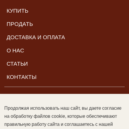
КУПИТЬ
ПРОДАТЬ
ДОСТАВКА И ОПЛАТА
О НАС
СТАТЬИ
КОНТАКТЫ
НАВИГАЦИЯ
Продолжая использовать наш сайт, вы даете согласие
© ООО «Читальный зал дяди Гиляя», 2017–2026. Все права
на обработку файлов cookie, которые обеспечивают
защищены |
Возрастная категория:
16+
Данный сайт может
правильную работу сайта и соглашаетесь с нашей