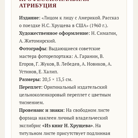
АТРИБУЦИЯ
Издание:
«Лицом к лицу с Америкой. Рассказ
о поездке Н.С. Хрущева в США» (1960 г.).
Художественное оформление:
Н. Симагин,
А. Житомирский.
Фотографы:
Выдающиеся советские
мастера фоторепортажа: А. Гаранин, В.
Егоров, Г. Жуков, В. Лебедев, А. Новиков, А.
Устинов, Е. Халип.
Размеры:
20,5 × 13,5 см.
Переплет:
Оригинальный издательский
цельноколенкоровый переплет с цветным
тиснением.
Провенанс и знаки:
На свободном листе
форзаца наклеен личный владельческий
экслибрис
«Из книг Н. Хрущева»
. На
титульном листе присутствует подлинная