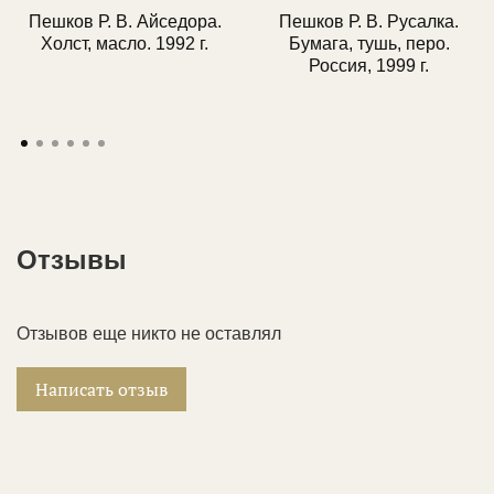
📩 Чек
об оплате
придет на Ваш e-mail.
💼 Услуги для всех:
консультируем как частных
Пешков Р. В. Айседора.
Пешков Р. В. Русалка.
детали доставки.
коллекционеров, так и юридические лица.
Холст, масло. 1992 г.
Бумага, тушь, перо.
Россия, 1999 г.
Отзывы
Отзывов еще никто не оставлял
Написать отзыв