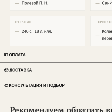
Полевой П. Н.
Санк
СТРАНИЦ
ПЕРЕПЛЕ
240 с., 18 л. илл.
Коле
пере
💵 ОПЛАТА
👤 Физические лица:
📦 ДОСТАВКА
💳 Перевод на карту Сбербанка.
🏃 Самовывоз
📱 Оплата по QR-коду .
🎨 КОНСУЛЬТАЦИЯ И ПОДБОР
Бесплатно из нашего пункта выдачи.
💵 Наличными при получении.
ИЩЕТЕ ПОДАРОК?
🚗 Курьер по Москве
💼 Юридические лица:
Доставка курьером до двери.
Рекомендуем обратить 
🧐 Консультация:
профессиональная помощь и эксп