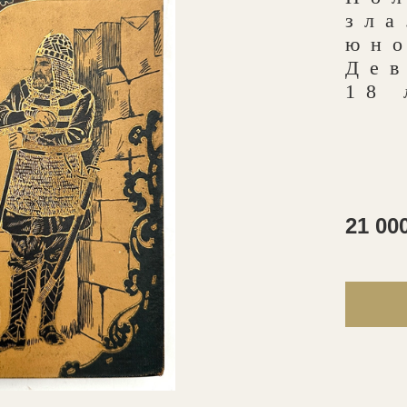
зла
юн
Дев
18 
21 00