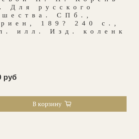
. Для русского
ошества. СПб.,
риен, 189? 240 с.,
л. илл. Изд. коленк
0 руб
В корзину