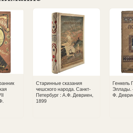
.
 запросу и формирование частных коллекций.
ментов.
заключений; выдача сертификата с атрибуцией при покупк
лекционеров, так и юридические лица.
ставления счета или уточнения деталей.
ласованию.
 доставки.
ранник
Старинные сказания
Генкель 
кая
чешского народа. Санкт-
Эллады. 
II
Петербург : А.Ф. Девриен,
Ф. Деври
Ф.
1899