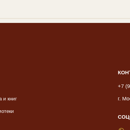
КОН
+7 (
 и книг
г. М
иотеки
СОЦ