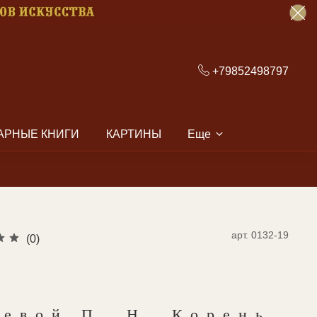
+79852498797
АРНЫЕ КНИГИ
КАРТИНЫ
Еще
арт.
0132-19
(0)
левой П. Н. Корень