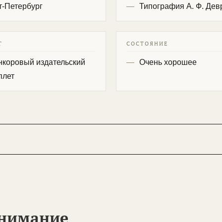
т-Петербург
Типография А. Ф. Дев
Т
СОСТОЯНИЕ
нкоровый издательский
Очень хорошее
плет
внимание
ертные советы по выбору антиквариата.