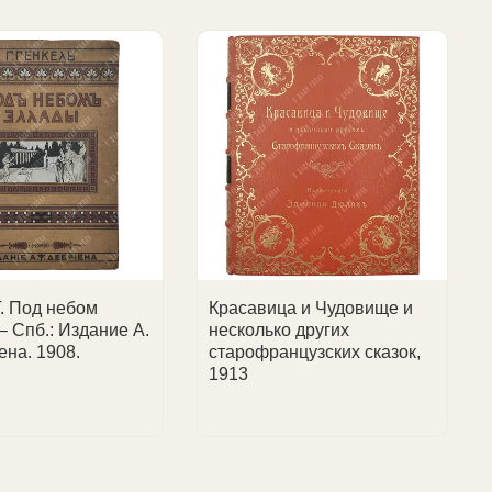
е.
Г. Под небом
Красавица и Чудовище и
– Спб.: Издание А.
несколько других
ена. 1908.
cтарофранцузских сказок,
1913