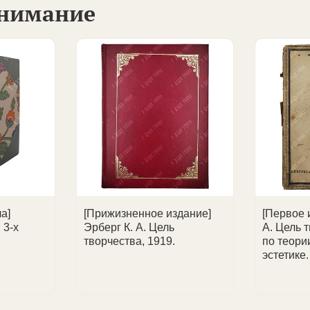
внимание
ертные советы по выбору антиквариата.
.
 запросу и формирование частных коллекций.
ментов.
заключений; выдача сертификата с атрибуцией при покупк
лекционеров, так и юридические лица.
ставления счета или уточнения деталей.
ласованию.
 доставки.
а]
[Прижизненное издание]
[Первое 
 3-х
Эрберг К. А. Цель
А. Цель 
творчества, 1919.
по теори
эстетике.