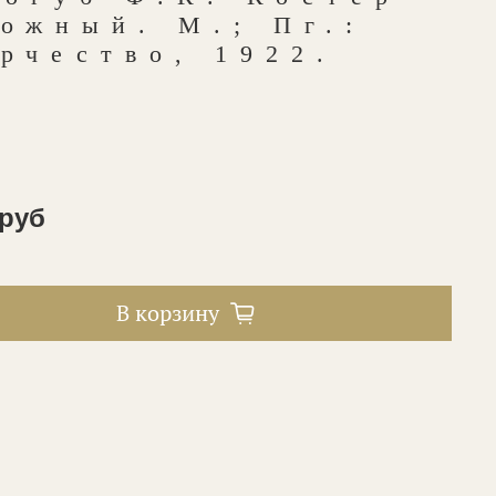
ожный. М.; Пг.:
рчество, 1922.
 руб
В корзину