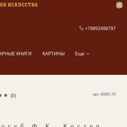
+79852498797
АРНЫЕ КНИГИ
КАРТИНЫ
Еще
арт.
0089-70
(0)
логуб Ф.К. Костер