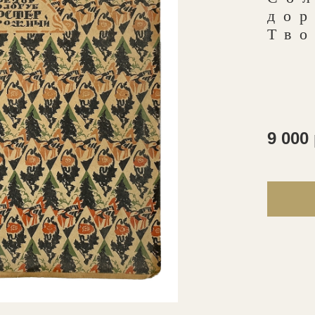
дор
Тво
9 000