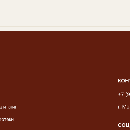
КОН
+7 (
 и книг
г. М
иотеки
СОЦ