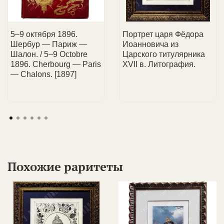
📞 Менеджер свяжется с вами, чтобы обсудить
📩 Чек
об оплате
придет на Ваш e-mail.
💼 Услуги для всех:
консультируем как частных
детали доставки.
коллекционеров, так и юридические лица.
5–9 октября 1896.
Портрет царя Фёдора
Шербур — Париж —
Иоанновича из
Шалон. / 5–9 Octobre
Царского титулярника
1896. Cherbourg — Paris
XVII в. Литография.
— Chalons. [1897]
Похожие раритеты