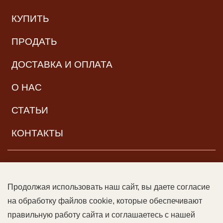
КУПИТЬ
ПРОДАТЬ
ДОСТАВКА И ОПЛАТА
О НАС
СТАТЬИ
КОНТАКТЫ
НАВИГАЦИЯ
Продолжая использовать наш сайт, вы даете согласие
© ООО «Читальный зал дяди Гиляя», 2017–2026. Все права
на обработку файлов cookie, которые обеспечивают
защищены |
Возрастная категория:
16+
Данный сайт может
правильную работу сайта и соглашаетесь с нашей