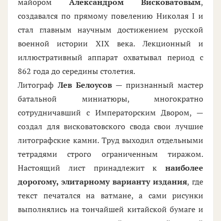
майором
Александром Висковатовым
,
создавался по прямому повелению Николая I и
стал главным научным достижением русской
военной истории XIX века. Лекционный и
иллюстративный аппарат охватывал период с
862 года до середины столетия.
Литограф
Лев Белоусов
— признанный мастер
батальной миниатюры, многократно
сотрудничавший с Императорским Двором, —
создал для висковатовского свода свои лучшие
литографские камни. Труд выходил отдельными
тетрадями строго ограниченным тиражом.
Настоящий лист принадлежит к
наиболее
дорогому, элитарному варианту издания
, где
текст печатался на ватмане, а сами рисунки
выполнялись на тончайшей китайской бумаге и