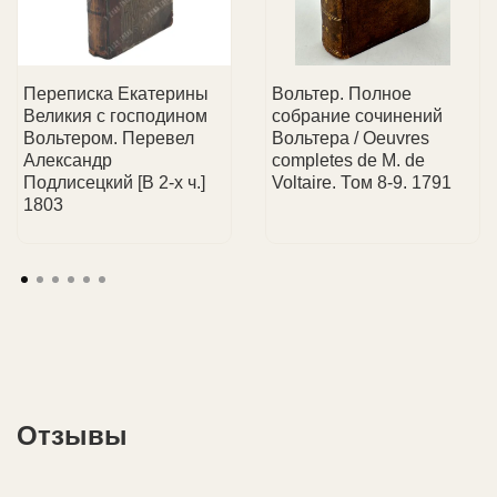
атрибуцией при покупке.
📞 Менеджер свяжется с вами, чтобы обсудить
📩 Чек
об оплате
придет на Ваш e-mail.
💼 Услуги для всех:
консультируем как частных
детали доставки.
коллекционеров, так и юридические лица.
Переписка Екатерины
Вольтер. Полное
Великия с господином
собрание сочинений
Вольтером. Перевел
Вольтера / Oeuvres
Александр
completes de M. de
Подлисецкий [В 2-х ч.]
Voltaire. Том 8-9. 1791
1803
Отзывы