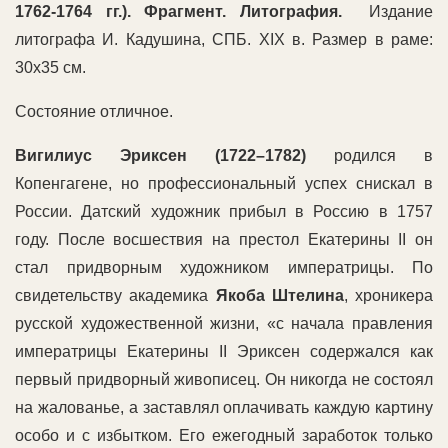
1762-1764 гг.). Фрагмент. Литография.
Издание
литографа И. Кадушина, СПБ. XIX в. Размер в раме:
30х35 см.
Состояние отличное.
Вигилиус Эриксен (1722–1782)
родился в
Копенгагене, но профессиональный успех снискал в
России. Датский художник прибыл в Россию в 1757
году. После восшествия на престол Екатерины II он
стал придворным художником императрицы. По
свидетельству академика
Якоба Штелина
, хроникера
русской художественной жизни, «с начала правления
императрицы Екатерины II Эриксен содержался как
первый придворный живописец. Он никогда не состоял
на жалованье, а заставлял оплачивать каждую картину
особо и с избытком. Его ежегодный заработок только