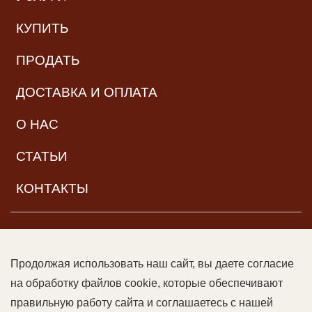
КУПИТЬ
ПРОДАТЬ
ДОСТАВКА И ОПЛАТА
О НАС
СТАТЬИ
КОНТАКТЫ
НАВИГАЦИЯ
Продолжая использовать наш сайт, вы даете согласие
© ООО «Читальный зал дяди Гиляя», 2017–2026. Все права
на обработку файлов cookie, которые обеспечивают
защищены |
Возрастная категория:
16+
Данный сайт может
правильную работу сайта и соглашаетесь с нашей